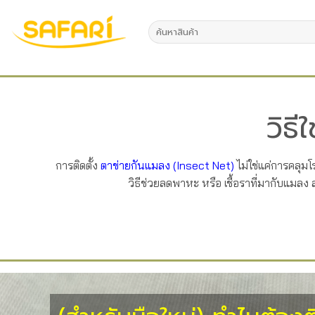
ข้าม
ไป
ค้นหา:
ยัง
เนื้อหา
วิธ
การติดตั้ง
ตาข่ายกันแมลง (Insect Net)
ไม่ใช่แค่การคลุมโร
วิธีช่วยลดพาหะ หรือ เชื้อราที่มากับแมล