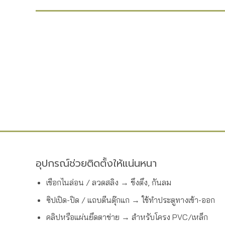
อุปกรณ์ช่วยติดตั้งให้แน่นหนา
เชือกไนล่อน / ลวดสลิง → ขึงตึง, กันลม
ซิปเปิด-ปิด / แถบตีนตุ๊กแก → ใช้ทำประตูทางเข้า-ออก
คลิปหรือแผ่นยึดตาข่าย → สำหรับโครง PVC/เหล็ก