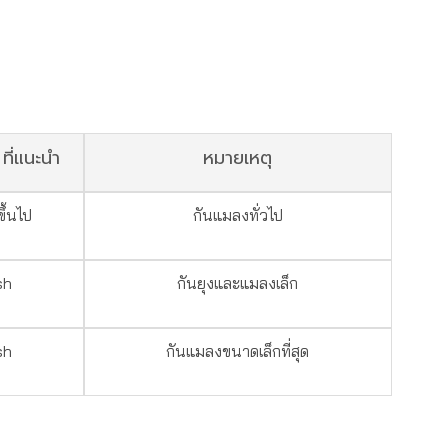
ี่แนะนำ
หมายเหตุ
ึ้นไป
กันแมลงทั่วไป
sh
กันยุงและแมลงเล็ก
sh
กันแมลงขนาดเล็กที่สุด