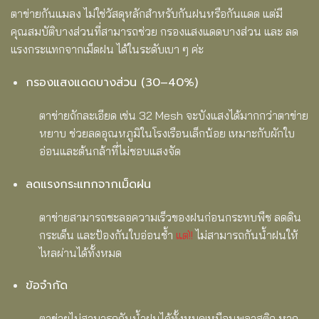
ตาข่ายกันแมลง ไม่ใช่วัสดุหลักสำหรับกันฝนหรือกันแดด แต่มี
คุณสมบัติบางส่วนที่สามารถช่วย กรองแสงแดดบางส่วน และ ลด
แรงกระแทกจากเม็ดฝน ได้ในระดับเบา ๆ ค่ะ
กรองแสงแดดบางส่วน (30–40%)
ตาข่ายถักละเอียด เช่น 32 Mesh จะบังแสงได้มากกว่าตาข่าย
หยาบ ช่วยลดอุณหภูมิในโรงเรือนเล็กน้อย เหมาะกับผักใบ
อ่อนและต้นกล้าที่ไม่ชอบแสงจัด
ลดแรงกระแทกจากเม็ดฝน
ตาข่ายสามารถชะลอความเร็วของฝนก่อนกระทบพืช ลดดิน
กระเด็น และป้องกันใบอ่อนช้ำ
แต่!!
ไม่สามารถกันน้ำฝนให้
ไหลผ่านได้ทั้งหมด
ข้อจำกัด
ตาข่ายไม่สามารถกันน้ำฝนได้ทั้งหมดเหมือนพลาสติก หาก